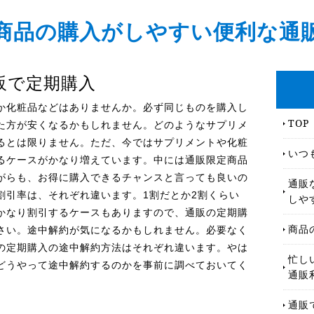
商品の購入がしやすい便利な通
販で定期購入
か化粧品などはありませんか。必ず同じものを購入し
TOP
た方が安くなるかもしれません。どのようなサプリメ
るとは限りません。ただ、今ではサプリメントや化粧
いつ
るケースがかなり増えています。中には通販限定商品
がらも、お得に購入できるチャンスと言っても良いの
通販
割引率は、それぞれ違います。1割だとか2割くらい
しや
かなり割引するケースもありますので、通販の定期購
商品
さい。途中解約が気になるかもしれません。必要なく
の定期購入の途中解約方法はそれぞれ違います。やは
忙し
どうやって途中解約するのかを事前に調べておいてく
通販
通販