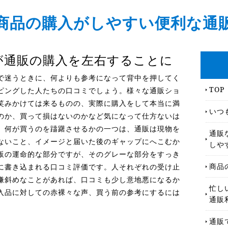
商品の購入がしやすい便利な通
が通販の購入を左右することに
で迷うときに、何よりも参考になって背中を押してく
TOP
ピングした人たちの口コミでしょう。様々な通販ショ
笑みかけては来るものの、実際に購入をして本当に満
いつ
のか、買って損はないのかなど気になって仕方ないは
。何が買うのを躊躇させるかの一つは、通販は現物を
通販
ないこと、イメージと届いた後のギャップにへこむか
しや
販の運命的な部分ですが、そのグレーな部分をすっき
商品
に書き込まれる口コミ評価です。人それぞれの受け止
嫌斜めなことがあれば、口コミも少し意地悪になるか
忙し
入品に対しての赤裸々な声、買う前の参考にするには
通販
通販